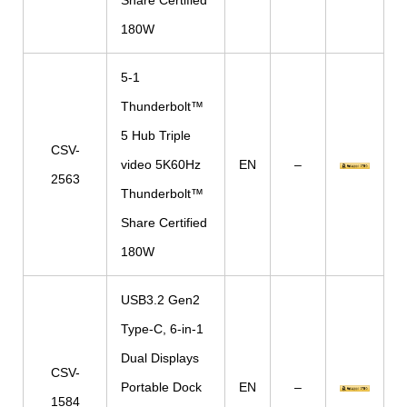
Share Certified
180W
5-1
Thunderbolt™
5 Hub Triple
CSV-
video 5K60Hz
EN
–
2563
Thunderbolt™
Share Certified
180W
USB3.2 Gen2
Type-C, 6-in-1
Dual Displays
CSV-
Portable Dock
EN
–
1584