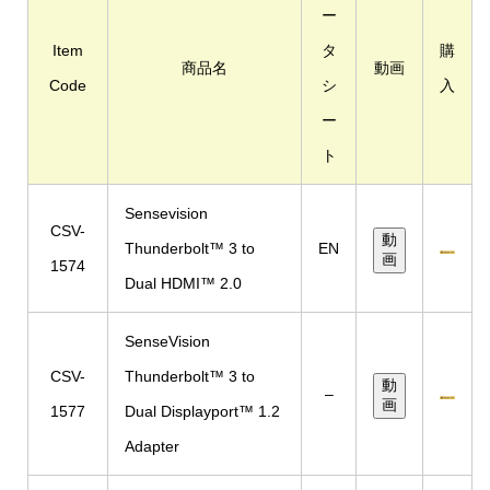
ー
Item
タ
購
商品名
動画
Code
シ
入
ー
ト
Sensevision
CSV-
動
Thunderbolt™ 3 to
EN
画
1574
Dual HDMI™ 2.0
SenseVision
CSV-
Thunderbolt™ 3 to
動
–
画
1577
Dual Displayport™ 1.2
Adapter