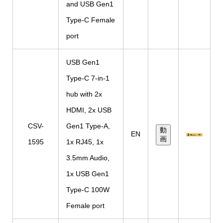
and USB Gen1
Type-C Female
port
USB Gen1
Type-C 7-in-1
hub with 2x
HDMI, 2x USB
CSV-
Gen1 Type-A,
動
EN
画
1595
1x RJ45, 1x
3.5mm Audio,
1x USB Gen1
Type-C 100W
Female port