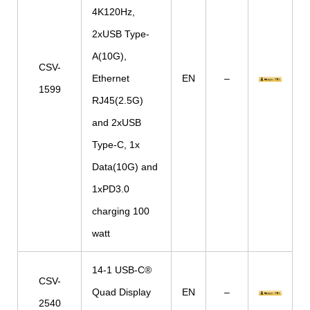
4K120Hz,
2xUSB Type-
A(10G),
CSV-
Ethernet
EN
–
1599
RJ45(2.5G)
and 2xUSB
Type-C, 1x
Data(10G) and
1xPD3.0
charging 100
watt
14-1 USB-C®
CSV-
Quad Display
EN
–
2540