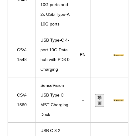
10G ports and
2x USB Type-A
10G ports
USB Type-C 4-
CSV-
port 10G Data
EN
–
1548
hub with PD3.0
Charging
SenseVision
CSV-
USB Type C
動
–
画
1560
MST Charging
Dock
USB C 3.2