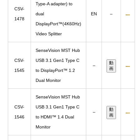
Type-A adapter) to
CSV-
dual
EN
–
1478
DisplayPort™(4K60Hz)
Video Splitter
SenseVision MST Hub
CSV-
USB 3.1 Gen1 Type C
動
–
画
1545
to DisplayPort™ 1.2
Dual Monitor
SenseVision MST Hub
CSV-
USB 3.1 Gen1 Type C
動
–
画
1546
to HDMI™ 1.4 Dual
Monitor