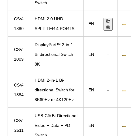
Switch
CSV-
HDMI 2.0 UHD
動
EN
画
1380
SPLITTER 4 PORTS
DisplayPort™ 2-in-1
CSV-
Bi-directional Switch
EN
–
1009
8K
HDMI 2-in-1 Bi-
CSV-
directional Switch for
EN
–
1384
8K60Hz or 4K120Hz
USB-C® Bi-Directional
CSV-
Video + Data + PD
EN
–
2511
Switch