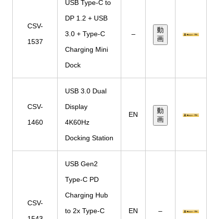
USB Type-C to
DP 1.2 + USB
CSV-
動
3.0 + Type-C
–
画
1537
Charging Mini
Dock
USB 3.0 Dual
CSV-
Display
動
EN
画
1460
4K60Hz
Docking Station
USB Gen2
Type-C PD
Charging Hub
CSV-
to 2x Type-C
EN
–
1543