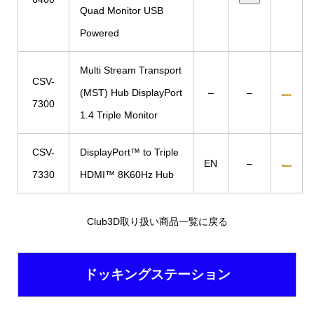
Quad Monitor USB
Powered
Multi Stream Transport
CSV-
(MST) Hub DisplayPort
–
–
7300
1.4 Triple Monitor
CSV-
DisplayPort™ to Triple
EN
–
7330
HDMI™ 8K60Hz Hub
Club3D取り扱い商品一覧に戻る
ドッキングステーション