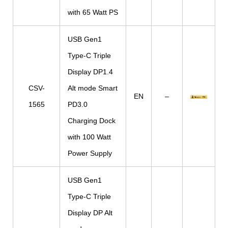
with 65 Watt PS
USB Gen1
Type-C Triple
Display DP1.4
CSV-
Alt mode Smart
EN
–
1565
PD3.0
Charging Dock
with 100 Watt
Power Supply
USB Gen1
Type-C Triple
Display DP Alt