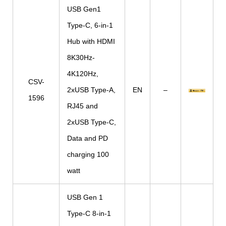
USB Gen1
Type-C, 6-in-1
Hub with HDMI
8K30Hz-
4K120Hz,
CSV-
2xUSB Type-A,
EN
–
1596
RJ45 and
2xUSB Type-C,
Data and PD
charging 100
watt
USB Gen 1
Type-C 8-in-1