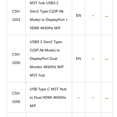
MST hub USB3.2
CSV-
Gen2 Type-C(DP Alt-
EN
–
1552
Mode) to DisplayPort +
HDMI 4K60Hz M/F
USB3.2 Gen2 Type-
C(DP Alt-Mode) to
CSV-
DisplayPort Dual
EN
–
1555
Monitor 4K60Hz M/F
MST hub
USB Type C MST Hub
CSV-
to Dual HDMI 4K60Hz
–
–
1556
M/F