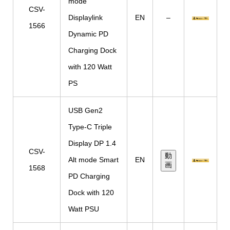
mode
CSV-
Displaylink
EN
–
1566
Dynamic PD
Charging Dock
with 120 Watt
PS
USB Gen2
Type-C Triple
Display DP 1.4
CSV-
動
Alt mode Smart
EN
画
1568
PD Charging
Dock with 120
Watt PSU