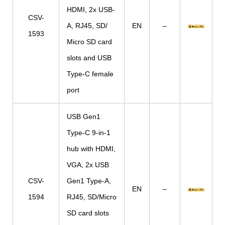
HDMI, 2x USB-
CSV-
A, RJ45, SD/
EN
–
1593
Micro SD card
slots and USB
Type-C female
port
USB Gen1
Type-C 9-in-1
hub with HDMI,
VGA, 2x USB
CSV-
Gen1 Type-A,
EN
–
1594
RJ45, SD/Micro
SD card slots