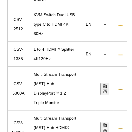
KVM Switch Dual USB
CSV-
type C to HDMI 4K
EN
–
2512
60Hz
CSV-
1 to 4 HDMI™ Splitter
EN
–
1385
4K120Hz
Multi Stream Transport
CSV-
(MST) Hub
動
–
画
5300A
DisplayPort™ 1.2
Triple Monitor
Multi Stream Transport
CSV-
動
(MST) Hub HDMI®
–
画