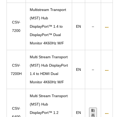
Multistream Transport
(MST) Hub
CSV-
DisplayPort™ 1.4 to
EN
–
7200
DisplayPort™ Dual
Monitor 4K60Hz M/F
Multi Stream Transport
CSV-
(MST) Hub DisplayPort
EN
–
7200H
1.4 to HDMI Dual
Monitor 4K60Hz M/F
Multi Stream Transport
(MST) Hub
CSV-
動
DisplayPort™ 1.2
EN
画
6400