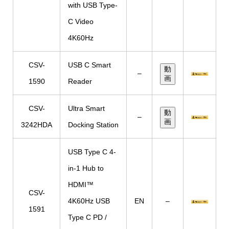
with USB Type-
C Video
4K60Hz
CSV-
USB C Smart
動
–
画
1590
Reader
CSV-
Ultra Smart
動
–
画
3242HDA
Docking Station
USB Type C 4-
in-1 Hub to
HDMI™
CSV-
4K60Hz USB
EN
–
1591
Type C PD /