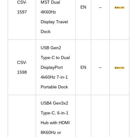
CSV-
MST Dual
EN
–
1597
4K60Hz
Display Travel
Dock
USB Gen2
Type-C to Dual
CSV-
DisplayPort
EN
–
1598
4k60Hz 7-in-1
Portable Dock
USB4 Gen3x2
Type-C, 6-in-1
Hub with HDMI
8K60Hz or