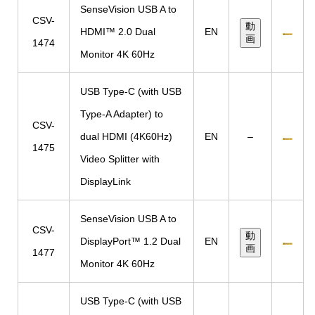
SenseVision USB A to
CSV-
動
HDMI™ 2.0 Dual
EN
画
1474
Monitor 4K 60Hz
USB Type-C (with USB
Type-A Adapter) to
CSV-
dual HDMI (4K60Hz)
EN
–
1475
Video Splitter with
DisplayLink
SenseVision USB A to
CSV-
動
DisplayPort™ 1.2 Dual
EN
画
1477
Monitor 4K 60Hz
USB Type-C (with USB