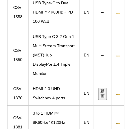
USB Type-C to Dual
CSV-
HDMI™ 4K60Hz + PD
EN
–
1558
100 Watt
USB Type C 3.2 Gen 1
Multi Stream Transport
CSV-
(MST)Hub
EN
–
1550
DisplayPort1.4 Triple
Monitor
CSV-
HDMI 2.0 UHD
動
EN
画
1370
Switchbox 4 ports
3 to 1 HDMI™
CSV-
8K60Hz/4K120Hz
EN
–
1381