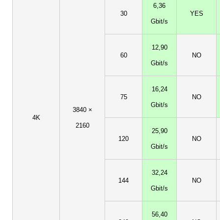
6,36
30
YES
Gbit/s
12,90
60
NO
Gbit/s
16,24
75
NO
Gbit/s
3840 ×
4K
2160
25,90
120
NO
Gbit/s
32,24
144
NO
Gbit/s
56,40