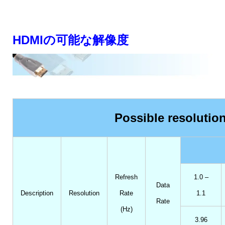
HDMIの可能な解像度
Possible resoluti
Refresh
1.0 –
Data
Description
Resolution
Rate
1.1
Rate
(Hz)
3.96