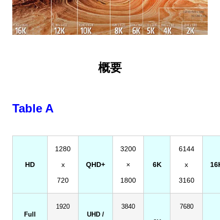
概要
Table A
1280
3200
6144
HD
x
QHD+
×
6K
x
16
720
1800
3160
1920
3840
7680
Full
UHD /