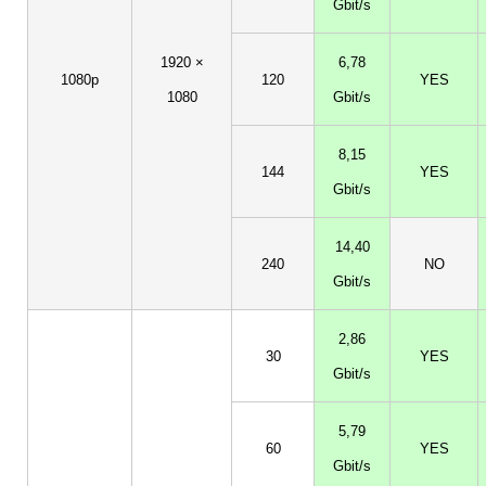
Gbit/s
1920 ×
6,78
1080p
120
YES
1080
Gbit/s
8,15
144
YES
Gbit/s
14,40
240
NO
Gbit/s
2,86
30
YES
Gbit/s
5,79
60
YES
Gbit/s