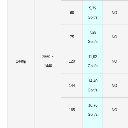
5,79
60
NO
Gbit/s
7,29
75
NO
Gbit/s
2560 ×
11,92
1440p
120
NO
1440
Gbit/s
14,40
144
NO
Gbit/s
16,76
165
NO
Gbit/s