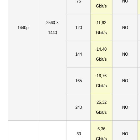
75
NO
Gbit/s
2560 ×
11,92
1440p
120
NO
1440
Gbit/s
14,40
144
NO
Gbit/s
16,76
165
NO
Gbit/s
25,32
240
NO
Gbit/s
6,36
30
NO
Gbit/s