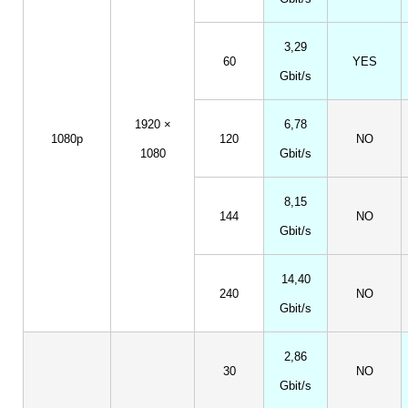
3,29
60
YES
Gbit/s
1920 ×
6,78
1080p
120
NO
1080
Gbit/s
8,15
144
NO
Gbit/s
14,40
240
NO
Gbit/s
2,86
30
NO
Gbit/s