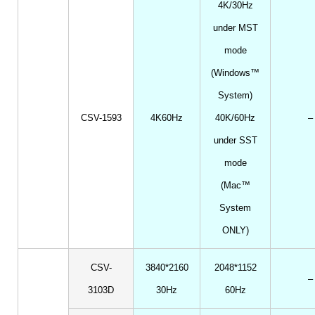
4K/30Hz
under MST
mode
(Windows™
System)
CSV-1593
4K60Hz
40K/60Hz
–
under SST
mode
(Mac™
System
ONLY)
CSV-
3840*2160
2048*1152
–
3103D
30Hz
60Hz