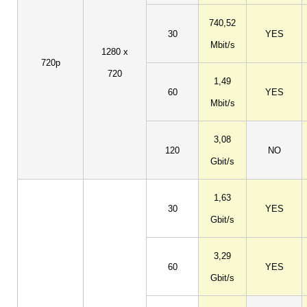
740,52
30
YES
Mbit/s
1280 x
720p
720
1,49
60
YES
Mbit/s
3,08
120
NO
Gbit/s
1,63
30
YES
Gbit/s
3,29
60
YES
Gbit/s