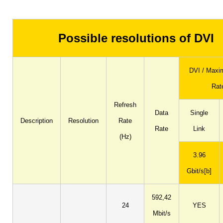
Possible resolutions of DVI
DVI / Maxi
Rat
Refresh
Data
Single
Description
Resolution
Rate
Rate
Link
(Hz)
3.96
Gbit/s[b]
592,42
24
YES
Mbit/s