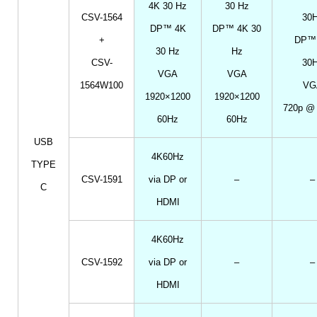
4K 30 Hz
30 Hz
CSV-1564
30
DP™ 4K
DP™ 4K 30
+
DP™
30 Hz
Hz
CSV-
30
VGA
VGA
1564W100
VG
1920×1200
1920×1200
720p @
60Hz
60Hz
USB
4K60Hz
TYPE
CSV-1591
via DP or
–
–
C
HDMI
4K60Hz
CSV-1592
via DP or
–
–
HDMI