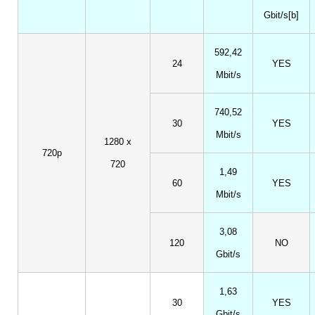
Gbit/s[b]
592,42
24
YES
Mbit/s
740,52
30
YES
Mbit/s
1280 x
720p
720
1,49
60
YES
Mbit/s
3,08
120
NO
Gbit/s
1,63
30
YES
Gbit/s