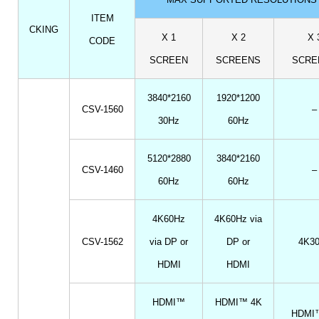
ITEM
CKING
X 1
X 2
X 
CODE
SCREEN
SCREENS
SCRE
3840*2160
1920*1200
CSV-1560
–
30Hz
60Hz
5120*2880
3840*2160
CSV-1460
–
60Hz
60Hz
4K60Hz
4K60Hz via
CSV-1562
via DP or
DP or
4K3
HDMI
HDMI
HDMI™
HDMI™ 4K
HDMI