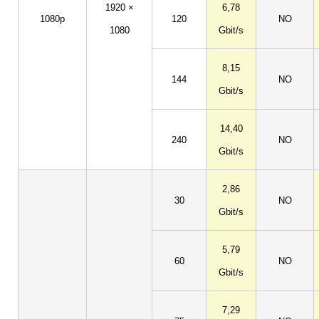
1920 ×
6,78
1080p
120
NO
1080
Gbit/s
8,15
144
NO
Gbit/s
14,40
240
NO
Gbit/s
2,86
30
NO
Gbit/s
5,79
60
NO
Gbit/s
7,29