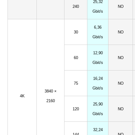
25,32
240
NO
Gbit/s
6,36
30
NO
Gbit/s
12,90
60
NO
Gbit/s
16,24
75
NO
Gbit/s
3840 ×
4K
2160
25,90
120
NO
Gbit/s
32,24
144
NO