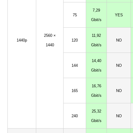
7,29
75
YES
Gbit/s
2560 ×
11,92
1440p
120
NO
1440
Gbit/s
14,40
144
NO
Gbit/s
16,76
165
NO
Gbit/s
25,32
240
NO
Gbit/s