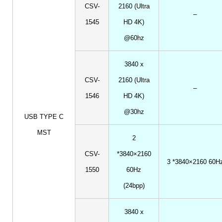
CSV-
2160 (Ultra
–
1545
HD 4K)
@60hz
3840 x
CSV-
2160 (Ultra
–
1546
HD 4K)
@30hz
USB TYPE C
MST
2
CSV-
*3840×2160
3 *3840×2160 60H
1550
60Hz
(24bpp)
3840 x