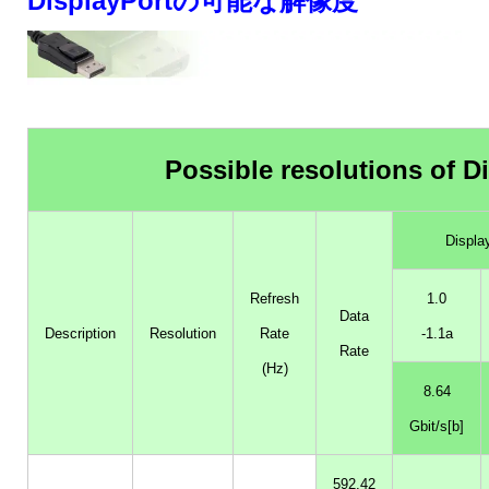
DisplayPortの可能な解像度
Possible resolutions of 
Displa
Refresh
1.0
Data
Description
Resolution
Rate
-1.1a
Rate
(Hz)
8.64
Gbit/s[b]
592,42