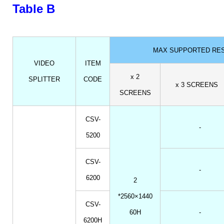
Table B
MAX SUPPORTED RES
VIDEO
ITEM
x 2
SPLITTER
CODE
x 3 SCREENS
SCREENS
CSV-
-
5200
CSV-
-
6200
2
*2560×1440
CSV-
60H
-
6200H