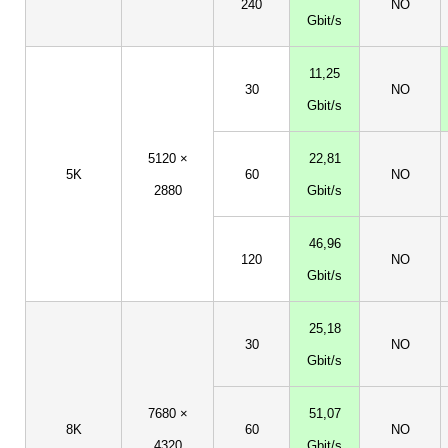
240
NO
Gbit/s
11,25
30
NO
Gbit/s
5120 ×
22,81
5K
60
NO
2880
Gbit/s
46,96
120
NO
Gbit/s
25,18
30
NO
Gbit/s
7680 ×
51,07
8K
60
NO
4320
Gbit/s