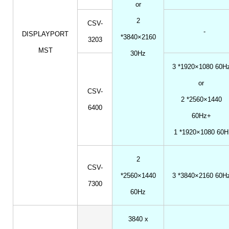
or
2
CSV-
-
DISPLAYPORT
*3840×2160
3203
MST
30Hz
3 *1920×1080 60H
or
CSV-
2 *2560×1440
6400
60Hz+
1 *1920×1080 60H
2
CSV-
*2560×1440
3 *3840×2160 60H
7300
60Hz
3840 x