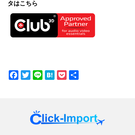
タはこちら
Facebook
Twitter
Line
Hatena
Pocket
共
有