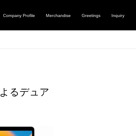
Company Profile
Merchandise
Greetings
Inquiry
せによるデュア