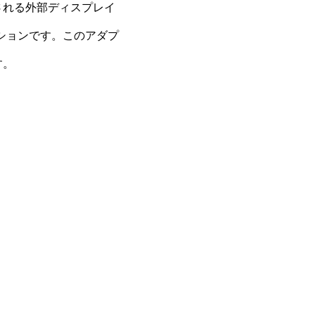
される外部ディスプレイ
ューションです。このアダプ
す。