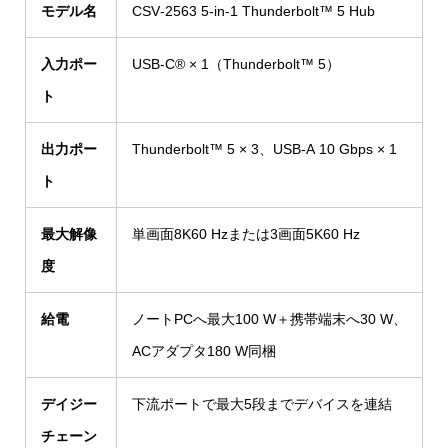
モデル名
CSV‑2563 5‑in‑1 Thunderbolt™ 5 Hub
入力ポー
USB‑C® × 1（Thunderbolt™ 5）
ト
出力ポー
Thunderbolt™ 5 × 3、USB‑A 10 Gbps × 1
ト
最大解像
単画面8K60 Hzまたは3画面5K60 Hz
度
給電
ノートPCへ最大100 W＋携帯端末へ30 W、
ACアダプタ180 W同梱
デイジー
下流ポートで最大5段までデバイスを連結
チェーン