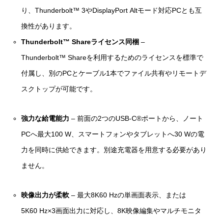
り、Thunderbolt™ 3やDisplayPort Altモード対応PCとも互
換性があります。
Thunderbolt™ Shareライセンス同梱
–
Thunderbolt™ Shareを利用するためのライセンスを標準で
付属し、別のPCとケーブル1本でファイル共有やリモートデ
スクトップが可能です。
強力な給電能力
– 前面の2つのUSB‑C®ポートから、ノート
PCへ最大100 W、スマートフォンやタブレットへ30 Wの電
力を同時に供給できます。別途充電器を用意する必要があり
ません。
映像出力が柔軟
– 最大8K60 Hzの単画面表示、または
5K60 Hz×3画面出力に対応し、8K映像編集やマルチモニタ