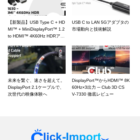
【新製品】USB Type C + HD
USB C to LAN 5Gアダプタの
MI™ + MiniDisplayPort™ 1.2
市場動向と技術解説
to HDMI™ 4K60Hz HDRアク
ティブアダプタの紹介
未来を繋ぐ、速さを超えて。
DisplayPort™からHDMI™ 8K
DisplayPort 2.1ケーブルで、
60Hz×3出力 ─ Club 3D CS
次世代の映像体験へ
V‑7330 徹底レビュー